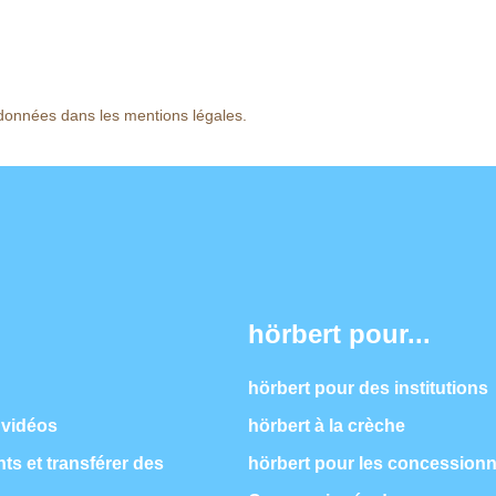
données dans les mentions légales.
hörbert pour...
hörbert pour des institutions
 vidéos
hörbert à la crèche
s et transférer des
hörbert pour les concessionn