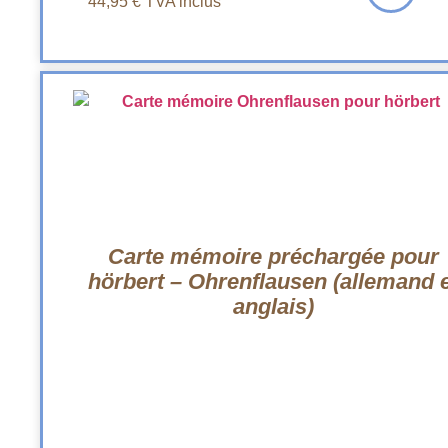
44,95
€
TVA inclus
Carte mémoire préchargée pour
hörbert – Ohrenflausen (allemand e
anglais)