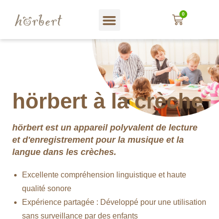
0
Magasin web
A propos hörbert
Blog und mehr…
En Français
hörbert à la crèche
hörbert est un appareil polyvalent de lecture
et d'enregistrement pour la musique et la
langue dans les crèches.
Excellente compréhension linguistique et haute
qualité sonore
Expérience partagée : Développé pour une utilisation
sans surveillance par des enfants