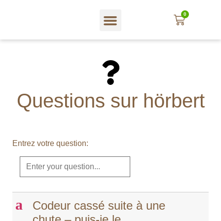
0
En Français
Magasin web
A propos hörbert
Blog und mehr…
Questions sur hörbert
Entrez votre question:
a
Codeur cassé suite à une
chute – puis-je le