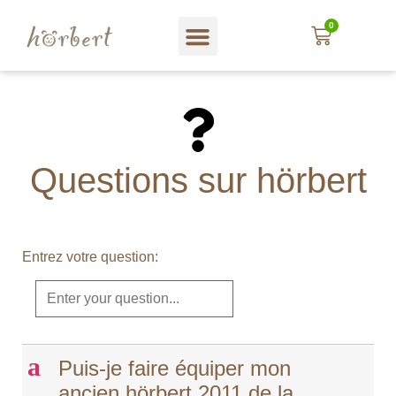
0
En Français
Magasin web
A propos hörbert
Blog und mehr…
Questions sur hörbert
Entrez votre question:
a
Puis-je faire équiper mon
ancien hörbert 2011 de la