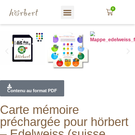
0
Magasin web
A propos hörbert
Blog und mehr…
En Français
Contenu au format PDF
Carte mémoire
préchargée pour hörbert
– Edelweiss (suisse