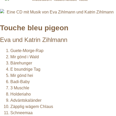
Touche bleu pigeon
Eva und Katrin Zihlmann
Guete-Morge-Rap
Mir gönd i Wald
Bärehunger
E bsundrige Tag
Mir gönd hei
Badi-Baby
3 Muschle
Holderiaho
Adväntskaländer
Zäpplig wägem Chlaus
Schneemaa