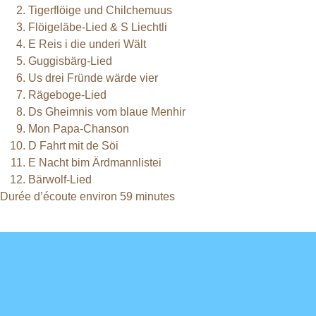
Tigerflöige und Chilchemuus
Flöigeläbe-Lied & S Liechtli
E Reis i die underi Wält
Guggisbärg-Lied
Us drei Fründe wärde vier
Rägeboge-Lied
Ds Gheimnis vom blaue Menhir
Mon Papa-Chanson
D Fahrt mit de Söi
E Nacht bim Ärdmannlistei
Bärwolf-Lied
Durée d’écoute environ 59 minutes