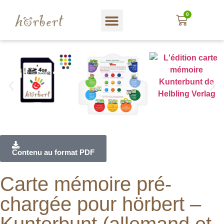
0
Magasin web
A propos hörbert
Blog und mehr…
En Français
Contenu au format PDF
Carte mémoire pré-
chargée pour hörbert –
Kunterbunt (allemand et