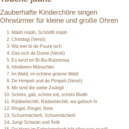
Zauberhafte Kinderchöre singen
Ohrwürmer für kleine und große Ohren
Määh määh, Schööfli määh
Chindsgi (Versli)
Wä mer bi de Puure isch
Das isch de Dume (Versli)
Es tanzt en Bi-Ba-Butzemaa
Hinderem Münschter
Im Wald, im schöne grüene Wald
De Himpeli und de Pimpeli (Versli)
Mir sind die siebe Zwärgli
Schöni, gäli, schöni roti, schöni Blettli
Rääbeliechtli, Rääbeliechtli, wo gahsch hi
Ringel, Ringel, Reie
Schuemächerli, Schuemächerli
Jungi Schwän und Äntli