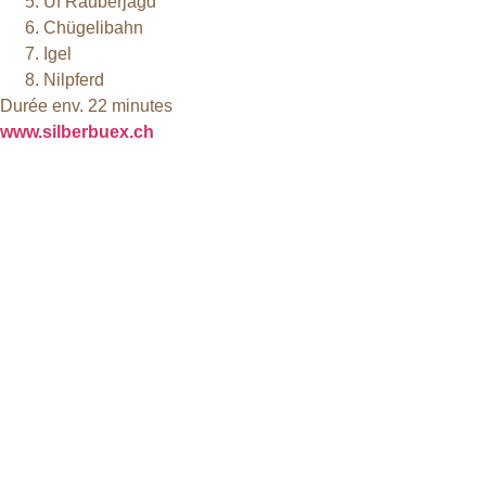
Uf Räuberjagd
Chügelibahn
Igel
Nilpferd
Durée env. 22 minutes
www.silberbuex.ch