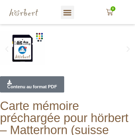
0
Magasin web
A propos hörbert
Blog und mehr…
En Français
Contenu au format PDF
Carte mémoire
préchargée pour hörbert
– Matterhorn (suisse