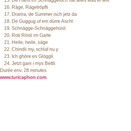
De Hans im Schnäggeloch hät alles was er will
Räge, Rägetröpfli
Drarira, de Summer isch jetz da
De Guggug uf em dürre Ascht
Schnägge-Schnäggehüsli
Roti Rösli im Garte
Heile, heile, säge
Chindli my, schlaf nu y
Ich ghöre es Glöggli
Jetzt gani i mys Bettli
Durée env. 28 minutes
www.turicaphon.com