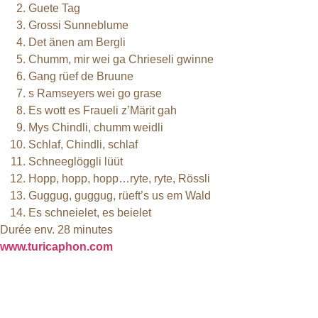
Guete Tag
Grossi Sunneblume
Det änen am Bergli
Chumm, mir wei ga Chrieseli gwinne
Gang rüef de Bruune
s Ramseyers wei go grase
Es wott es Fraueli z’Märit gah
Mys Chindli, chumm weidli
Schlaf, Chindli, schlaf
Schneeglöggli lüüt
Hopp, hopp, hopp…ryte, ryte, Rössli
Guggug, guggug, rüeft’s us em Wald
Es schneielet, es beielet
Durée env. 28 minutes
www.turicaphon.com