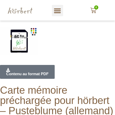
0
Magasin web
A propos hörbert
Blog und mehr…
En Français
Contenu au format PDF
Carte mémoire
préchargée pour hörbert
– Pusteblume (allemand)