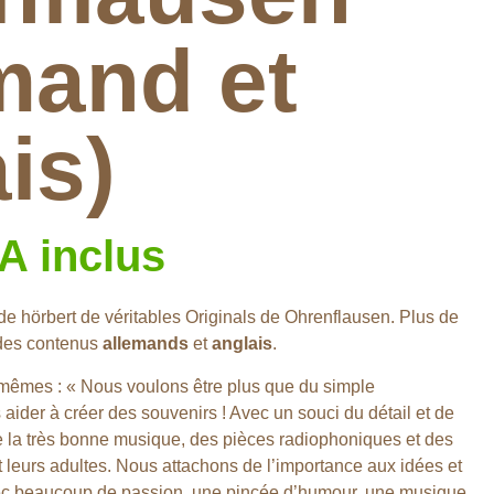
mand et
is)
A inclus
de hörbert de véritables Originals de Ohrenflausen. Plus de
 des contenus
allemands
et
anglais
.
mêmes : « Nous voulons être plus que du simple
aider à créer des souvenirs ! Avec un souci du détail et de
de la très bonne musique, des pièces radiophoniques et des
et leurs adultes. Nous attachons de l’importance aux idées et
avec beaucoup de passion, une pincée d’humour, une musique