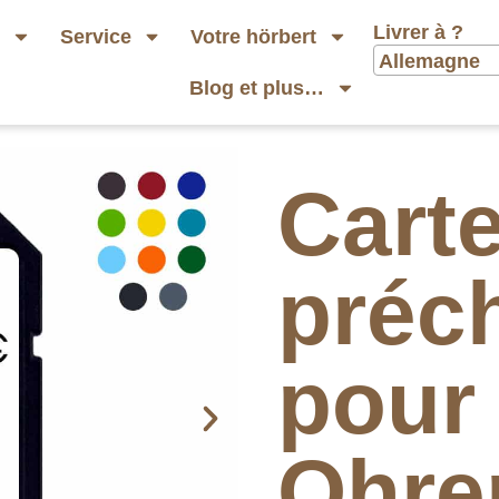
Livrer à ?
b
Service
Votre hörbert
Allemagne
Blog et plus…
Cart
préc
pour 
Ohre