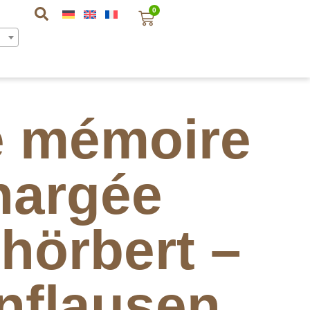
0
e mémoire
hargée
hörbert –
nflausen