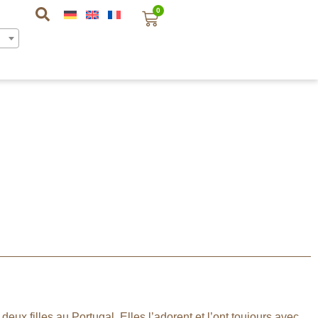
0
ux filles au Portugal. Elles l’adorent et l’ont toujours avec