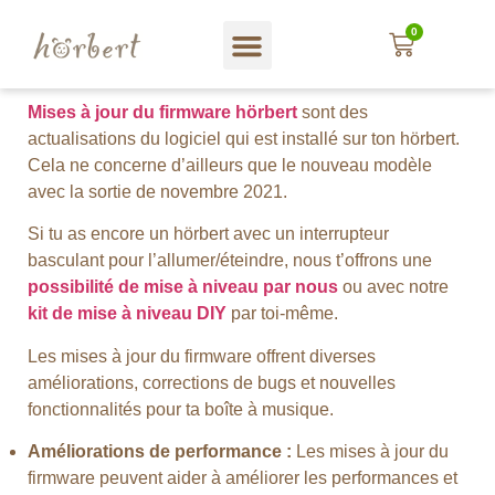
0
Magasin web
A propos hörbert
Blog und mehr…
En Français
Mises à jour du firmware hörbert
sont des
actualisations du logiciel qui est installé sur ton hörbert.
Cela ne concerne d’ailleurs que le nouveau modèle
avec la sortie de novembre 2021.
Si tu as encore un hörbert avec un interrupteur
basculant pour l’allumer/éteindre, nous t’offrons une
possibilité de mise à niveau par nous
ou avec notre
kit de mise à niveau DIY
par toi-même.
Les mises à jour du firmware offrent diverses
améliorations, corrections de bugs et nouvelles
fonctionnalités pour ta boîte à musique.
Améliorations de performance :
Les mises à jour du
firmware peuvent aider à améliorer les performances et