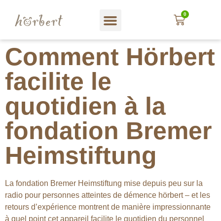
0
Magasin web
A propos hörbert
Blog und mehr…
En Français
Comment Hörbert
facilite le
quotidien à la
fondation Bremer
Heimstiftung
La fondation Bremer Heimstiftung mise depuis peu sur la
radio pour personnes atteintes de démence hörbert – et les
retours d’expérience montrent de manière impressionnante
à quel point cet appareil facilite le quotidien du personnel