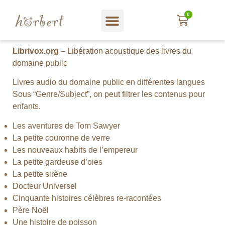
0
Magasin web
A propos hörbert
Blog und mehr…
En Français
Librivox.org –
Libération acoustique des livres du
domaine public
Livres audio du domaine public en différentes langues
Sous “Genre/Subject”, on peut filtrer les contenus pour
enfants.
Les aventures de Tom Sawyer
La petite couronne de verre
Les nouveaux habits de l’empereur
La petite gardeuse d’oies
La petite sirène
Docteur Universel
Cinquante histoires célèbres re-racontées
Père Noël
Une histoire de poisson