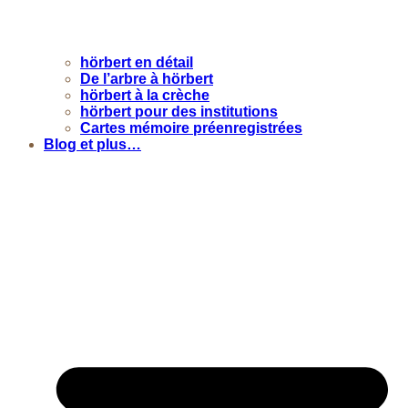
hörbert en détail
De l’arbre à hörbert
hörbert à la crèche
hörbert pour des institutions
Cartes mémoire préenregistrées
Blog et plus…