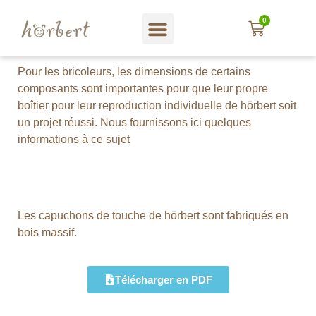
0
Magasin web
A propos hörbert
Blog und mehr…
En Français
Pour les bricoleurs, les dimensions de certains
composants sont importantes pour que leur propre
boîtier pour leur reproduction individuelle de hörbert soit
un projet réussi. Nous fournissons ici quelques
informations à ce sujet
Les capuchons de touche de hörbert sont fabriqués en
bois massif.
Télécharger en PDF