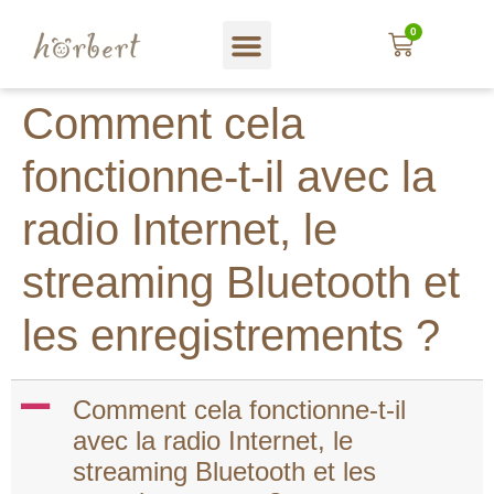
principal
0
Magasin web
A propos hörbert
Blog und mehr…
En Français
Comment cela
fonctionne-t-il avec la
radio Internet, le
streaming Bluetooth et
les enregistrements ?
A
Comment cela fonctionne-t-il
avec la radio Internet, le
streaming Bluetooth et les