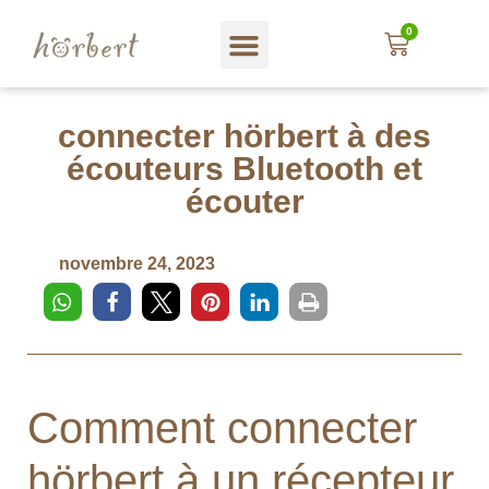
0
Magasin web
A propos hörbert
Blog und mehr…
En Français
connecter hörbert à des
écouteurs Bluetooth et
écouter
novembre 24, 2023
Comment connecter
hörbert à un récepteur