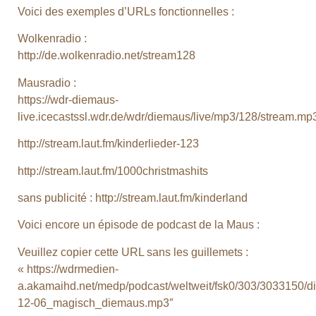
Voici des exemples d’URLs fonctionnelles :
Wolkenradio :
http://de.wolkenradio.net/stream128
Mausradio :
https://wdr-diemaus-
live.icecastssl.wdr.de/wdr/diemaus/live/mp3/128/stream.mp
http://stream.laut.fm/kinderlieder-123
http://stream.laut.fm/1000christmashits
sans publicité : http://stream.laut.fm/kinderland
Voici encore un épisode de podcast de la Maus :
Veuillez copier cette URL sans les guillemets :
«
https://wdrmedien-
a.akamaihd.net/medp/podcast/weltweit/fsk0/303/3033150
12-06_magisch_diemaus.mp3″