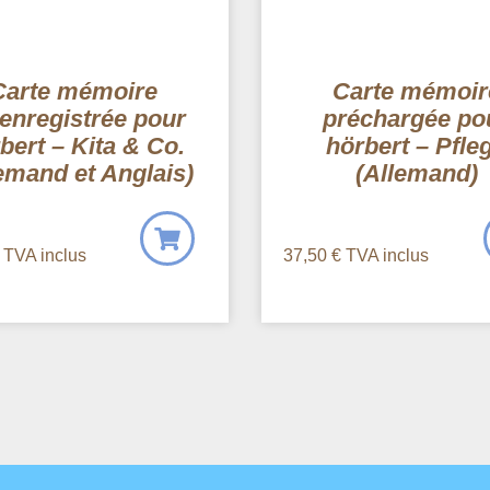
Carte mémoire
Carte mémoir
enregistrée pour
préchargée po
bert – Kita & Co.
hörbert – Pfle
emand et Anglais)
(Allemand)
TVA inclus
37,50
€
TVA inclus