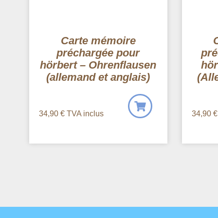
Carte mémoire
préchargée pour
pré
hörbert – Ohrenflausen
hör
(allemand et anglais)
(All
34,90
€
TVA inclus
34,90
€