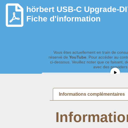
hörbert USB-C Upgrade-DIY
Fiche d'information
Vous êtes actuellement en train de consu
réservé de
YouTube
. Pour accéder au conte
ci-dessous. Veuillez noter que ce faisant,
avec des providers 
Plus d'informati
Débloquer le con
Informations complémentaires
Accepter le service requis et dé
Informati