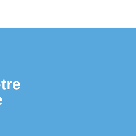
tre
e