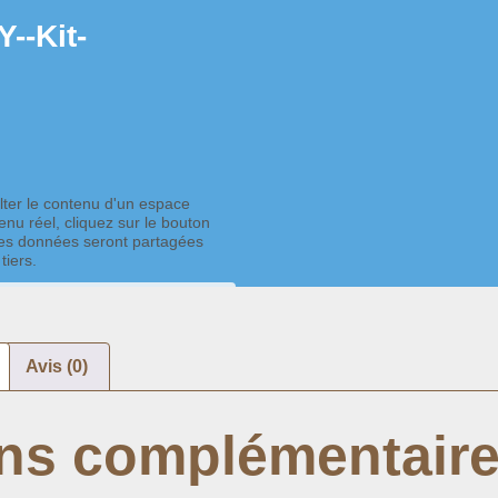
--Kit-
lter le contenu d'un espace
nu réel, cliquez sur le bouton
 des données seront partagées
tiers.
ons
tenu
Avis (0)
bloquer les contenus
ons complémentair