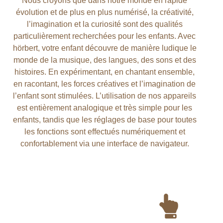
Nous croyons que dans notre monde en rapide
évolution et de plus en plus numérisé, la créativité,
l’imagination et la curiosité sont des qualités
particulièrement recherchées pour les enfants. Avec
hörbert, votre enfant découvre de manière ludique le
monde de la musique, des langues, des sons et des
histoires. En expérimentant, en chantant ensemble,
en racontant, les forces créatives et l’imagination de
l’enfant sont stimulées. L’utilisation de nos appareils
est entièrement analogique et très simple pour les
enfants, tandis que les réglages de base pour toutes
les fonctions sont effectués numériquement et
confortablement via une interface de navigateur.
Microphone intégré
ppuyer pour revenir au début de la chanson, 2 x appuyer rap
ce rapide - Maintenez enfoncé pour avancer rapidement de 
Lisez la playlist bleu clair et, à chaque pression, son pro
Jouez la playlist orange, et à chaque pression son p
Jouez la playlist vert clair, et à chaque appui, son titr
Lancez la playlist bleu colombin, et à chaque pressi
Jouez la playlist jaune et, à chaque pression, son t
Jouez la playlist violette, et à chaque pression son titr
Jouez la playlist rouge, et à chaque pression son p
Jouez la playlist bleu foncé, et à chaque pression,